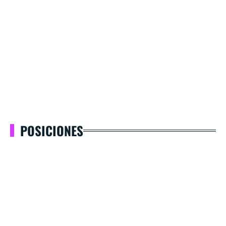
POSICIONES