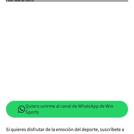
Quiero unirme al canal de WhatsApp de Win
Sports
Si quieres disfrutar de la emoción del deporte, suscríbete a