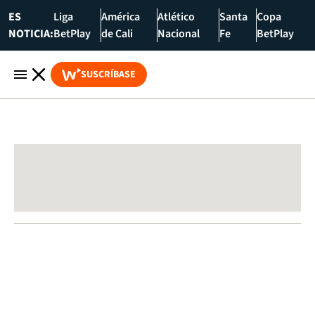
ES
Liga
América
Atlético
Santa
Copa
NOTICIA:
BetPlay
de Cali
Nacional
Fe
BetPlay
SUSCRÍBASE