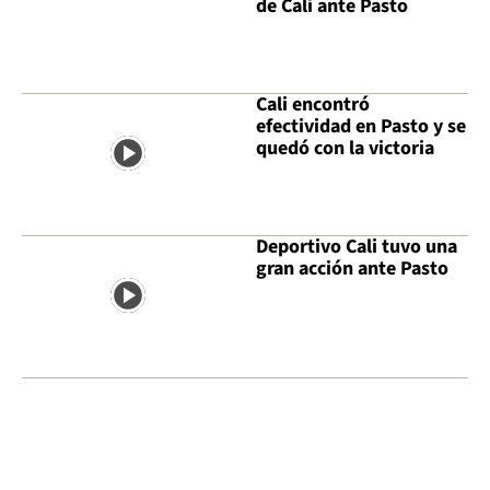
de Cali ante Pasto
Cali encontró
efectividad en Pasto y se
quedó con la victoria
Deportivo Cali tuvo una
gran acción ante Pasto