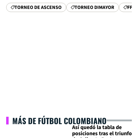
TORNEO DE ASCENSO
TORNEO DIMAYOR
FPC
MÁS DE FÚTBOL COLOMBIANO
Así quedó la tabla de
posiciones tras el triunfo