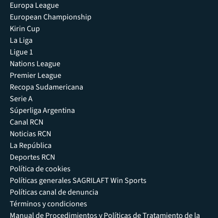
Europa League
European Championship
Kirin Cup
La Liga
Ligue 1
Nations League
Premier League
Recopa Sudamericana
Serie A
Súperliga Argentina
Canal RCN
Noticias RCN
La República
Deportes RCN
Política de cookies
Políticas generales SAGRILAFT Win Sports
Políticas canal de denuncia
Términos y condiciones
Manual de Procedimientos y Políticas de Tratamiento de la