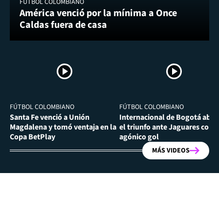
FÚTBOL COLOMBIANO
América venció por la mínima a Once
Caldas fuera de casa
FÚTBOL COLOMBIANO
FÚTBOL COLOMBIANO
Santa Fe venció a Unión
Internacional de Bogotá abra
Magdalena y tomó ventaja en la
el triunfo ante Jaguares con
Copa BetPlay
agónico gol
MÁS VIDEOS