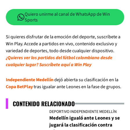
Quiero unirme al canal de WhatsApp de Win
Sports
Si quieres disfrutar de la emoción del deporte, suscríbete a
Win Play. Accede a partidos en vivo, contenido exclusivo y
variedad de deportes, todo desde cualquier dispositivo.
¿Quieres ver los partidos del fútbol colombiano desde
cualquier lugar? Suscríbete aquí a Win Play
Independiente Medellín
dejó abierta su clasificación en la
Copa BetPlay
tras igualar ante Leones en la fase de grupos.
CONTENIDO RELACIONADO
DEPORTIVO INDEPENDIENTE MEDELLÍN
Medellín igualó ante Leones y se
jugará la clasificación contra