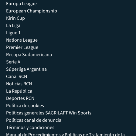
Europa League
European Championship
Kirin Cup
La Liga
Ligue 1
Nations League
Premier League
Recopa Sudamericana
Serie A
Súperliga Argentina
Canal RCN
Noticias RCN
La República
Deportes RCN
Política de cookies
Políticas generales SAGRILAFT Win Sports
Políticas canal de denuncia
Términos y condiciones
Manual de Procedimientos y Políticas de Tratamiento de la