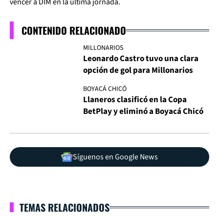
vencer a DIM en la última jornada.
CONTENIDO RELACIONADO
MILLONARIOS
Leonardo Castro tuvo una clara
opción de gol para Millonarios
BOYACÁ CHICÓ
Llaneros clasificó en la Copa
BetPlay y eliminó a Boyacá Chicó
Síguenos en Google News
TEMAS RELACIONADOS