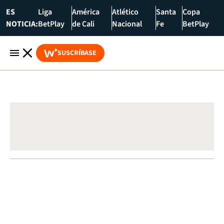
ES
Liga
América
Atlético
Santa
Copa
NOTICIA:
BetPlay
de Cali
Nacional
Fe
BetPlay
SUSCRÍBASE