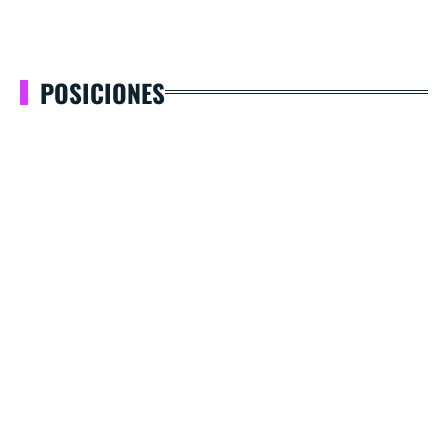
POSICIONES