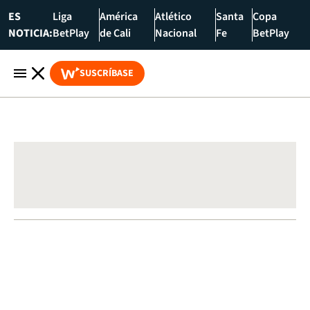
ES
Liga
América
Atlético
Santa
Copa
NOTICIA:
BetPlay
de Cali
Nacional
Fe
BetPlay
SUSCRÍBASE