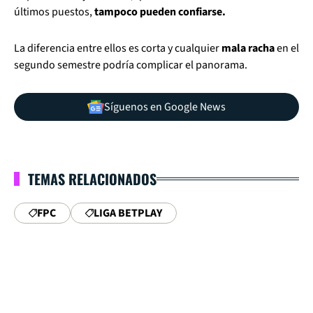
últimos puestos,
tampoco pueden confiarse.
La diferencia entre ellos es corta y cualquier
mala racha
en el
segundo semestre podría complicar el panorama.
Síguenos en Google News
TEMAS RELACIONADOS
FPC
LIGA BETPLAY