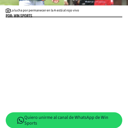
La lucha por permanecer en la A está al rojo vivo
POR: WIN SPORTS
Quiero unirme al canal de WhatsApp de Win
Sports