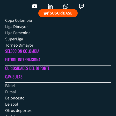
SUSCRÍBASE
Copa Colombia
Liga Dimayor
Liga Femenina
SuperLiga
Torneo Dimayor
SELECCIÓN COLOMBIA
FÚTBOL INTERNACIONAL
CURIOSIDADES DEL DEPORTE
CAV-SULAS
Pádel
Futsal
Baloncesto
Béisbol
Otros deportes