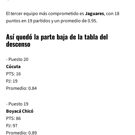
El tercer equipo más comprometido es
Jaguares
, con 18
puntos en 19 partidos y un promedio de 0.95.
Así quedó la parte baja de la tabla del
descenso
- Puesto 20
Cúcuta
PTS: 16
PJ: 19
Promedio: 0.84
- Puesto 19
Boyacá Chicó
PTS: 86
PJ: 97
Promedio: 0.89