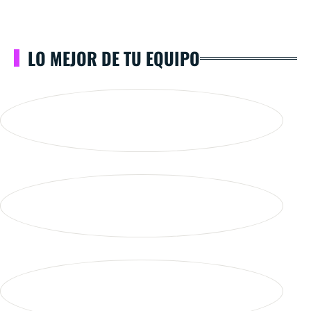
LO MEJOR DE TU EQUIPO