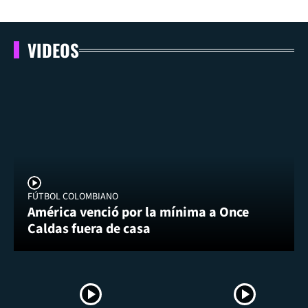
VIDEOS
FÚTBOL COLOMBIANO
América venció por la mínima a Once
Caldas fuera de casa