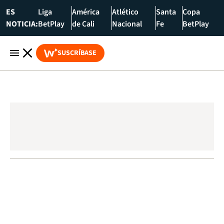
ES
Liga
América
Atlético
Santa
Copa
NOTICIA:
BetPlay
de Cali
Nacional
Fe
BetPlay
SUSCRÍBASE