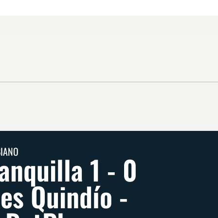
BIANO
nquilla 1 - 0
es Quindío -