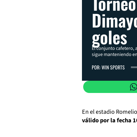
Torneo
Dimay
goles
El conjunto cafetero, 
sigue manteniendo en 
POR: WIN SPORTS
En el estadio Romelio
válido por la fecha 