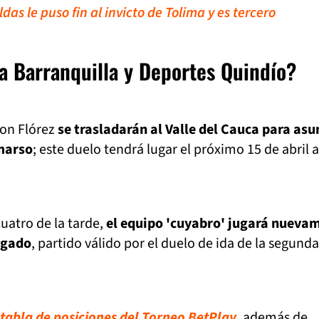
das le puso fin al invicto de Tolima y es tercero
a Barranquilla y Deportes Quindío?
son Flórez
se trasladarán al Valle del Cauca para asu
marso
; este duelo tendrá lugar el próximo 15 de abril a
cuatro de la tarde,
el equipo 'cuyabro' jugará nueva
igado
, partido válido por el duelo de ida de la segunda
tabla de posiciones del Torneo BetPlay
, además de