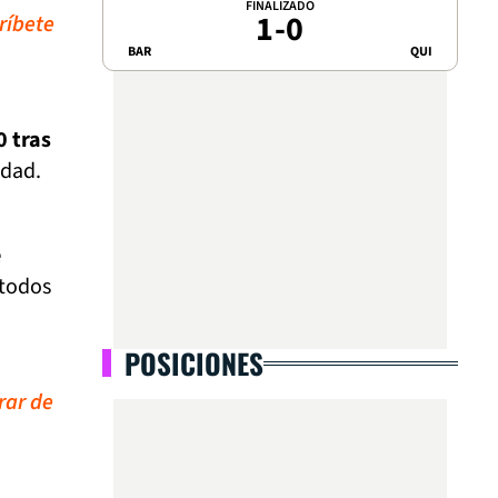
FINALIZADO
1
-
0
ríbete
BAR
QUI
0 tras
edad.
e
 todos
POSICIONES
rar de