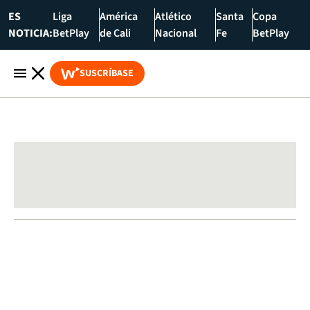
ES
Liga
América
Atlético
Santa
Copa
NOTICIA:
BetPlay
de Cali
Nacional
Fe
BetPlay
SUSCRÍBASE