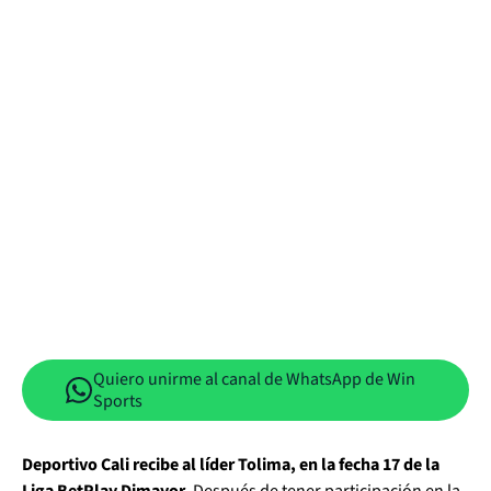
Quiero unirme al canal de WhatsApp de Win
Sports
Deportivo Cali recibe al líder Tolima, en la fecha 17 de la
Liga BetPlay Dimayor.
Después de tener participación en la