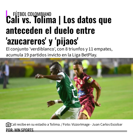
FÚTBOL COLOMBIANO
Cali vs. Tolima | Los datos que
anteceden el duelo entre
'azucareros' y 'pijaos'
El conjunto 'verdiblanco', con 8 triunfos y 11 empates,
acumula 19 partidos invicto en la Liga BetPlay.
Cali recibe en su estadio a Tolima. / Foto: VizzorImage - Juan Carlos Escobar
POR: WIN SPORTS