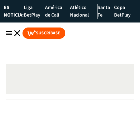
ES
Liga
América
Atlético
Santa
Copa
NOTICIA:
BetPlay
de Cali
Nacional
Fe
BetPlay
SUSCRÍBASE