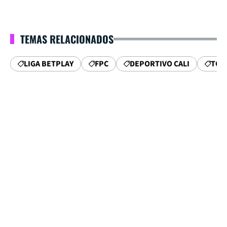
TEMAS RELACIONADOS
LIGA BETPLAY
FPC
DEPORTIVO CALI
TOL