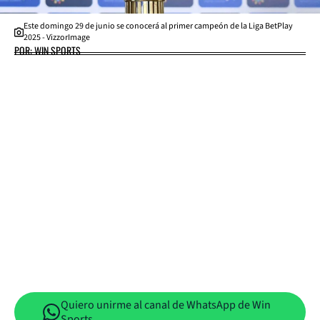
Este domingo 29 de junio se conocerá al primer campeón de la Liga BetPlay
2025 - VizzorImage
POR: WIN SPORTS
Quiero unirme al canal de WhatsApp de Win
Sports