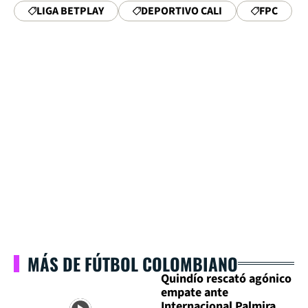
LIGA BETPLAY
DEPORTIVO CALI
FPC
MÁS DE FÚTBOL COLOMBIANO
Quindío rescató agónico
empate ante
Internacional Palmira