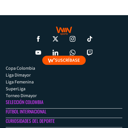
SUSCRÍBASE
Copa Colombia
Liga Dimayor
Liga Femenina
SuperLiga
Torneo Dimayor
SELECCIÓN COLOMBIA
FÚTBOL INTERNACIONAL
CURIOSIDADES DEL DEPORTE