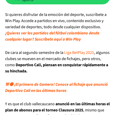
Si quieres disfrutar de la emoción del deporte, suscríbete a
Win Play. Accede a partidos en vivo, contenido exclusivo y
variedad de deportes, todo desde cualquier dispositivo.
¿Quieres ver los partidos del fútbol colombiano desde
cualquier lugar? Suscríbete aquí a Win Play
De cara al segundo semestre de la
Liga BetPlay 2025
, algunos
clubes se mueven en el mercado de fichajes, pero otros,
como
Deportivo Cali, piensan en conquistar rápidamente a
su hinchada.
🚨🟢 ¡El primero de Gamero! Conoce al fichaje que anunció
Deportivo Cali en las últimas horas
Y es que el club vallecaucano
anunció en las últimas horas el
plan de abonos para el torneo Clausura 2025
, mismo que