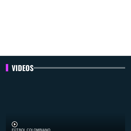
VIDEOS
FÚTBOL COLOMBIANO