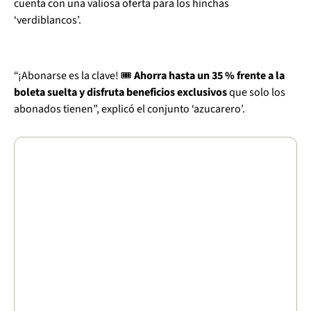
cuenta con una valiosa oferta para los hinchas
‘verdiblancos’.
“¡Abonarse es la clave! 🎟️
Ahorra hasta un 35 % frente a la
boleta suelta y disfruta beneficios exclusivos
que solo los
abonados tienen”, explicó el conjunto ‘azucarero’.