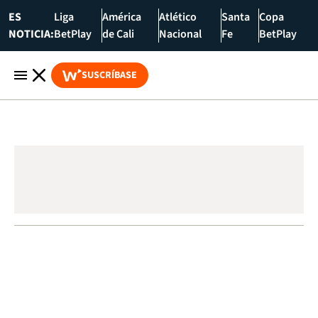
ES
Liga
América
Atlético
Santa
Copa
NOTICIA:
BetPlay
de Cali
Nacional
Fe
BetPlay
SUSCRÍBASE