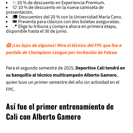
✨ 20 % de descuento en Experiencia Premium.
👕 10 % de descuento en la nueva camiseta de
presentación.
🎓 Descuentos del 20 % con la Universidad María Cano.
🎟️ Preventa para clásicos con dos boletas aseguradas.
📍 Elige tu tribuna y compra ahora en primera etapa,
disponible hasta el 30 de junio.
😱 ¡Los lujos de algunos! Mira el técnico del FPC que fue a
partido de Champions League por invitación de Falcao
Para el segundo semestre de 2025,
Deportivo Cali tendrá en
su banquillo al técnico multicampeón Alberto Gamero
,
quien tuvo un primer semestre del año sin actividad en el
FPC.
Así fue el primer entrenamiento de
Cali con Alberto Gamero