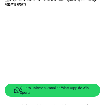
Dimayor reveló árbitros para definir finalistas en Liga BetPlay - VizzorImage
POR: WIN SPORTS
Quiero unirme al canal de WhatsApp de Win
Sports