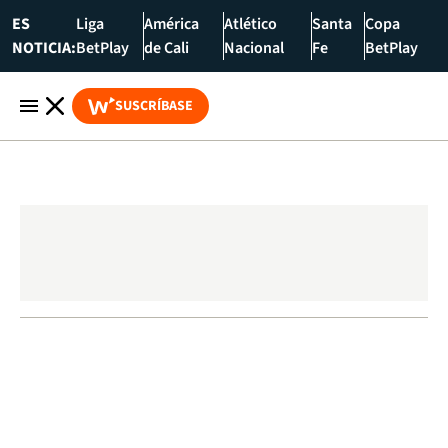
ES
Liga
América
Atlético
Santa
Copa
NOTICIA:
BetPlay
de Cali
Nacional
Fe
BetPlay
SUSCRÍBASE