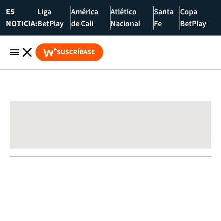
ES
Liga
América
Atlético
Santa
Copa
NOTICIA:
BetPlay
de Cali
Nacional
Fe
BetPlay
SUSCRÍBASE