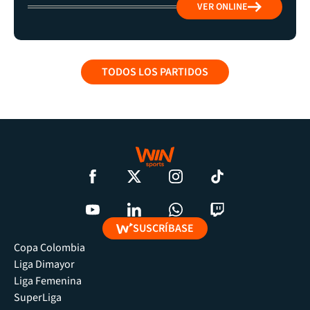
VER ONLINE
TODOS LOS PARTIDOS
SUSCRÍBASE
Copa Colombia
Liga Dimayor
Liga Femenina
SuperLiga