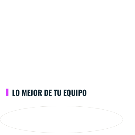
LO MEJOR DE TU EQUIPO