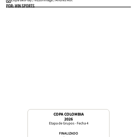
Copa BetPlay / VizzorImage / Andres Rot
POR: WIN SPORTS
COPA COLOMBIA
2026
Etapa de Grupos - Fecha 4
FINALIZADO