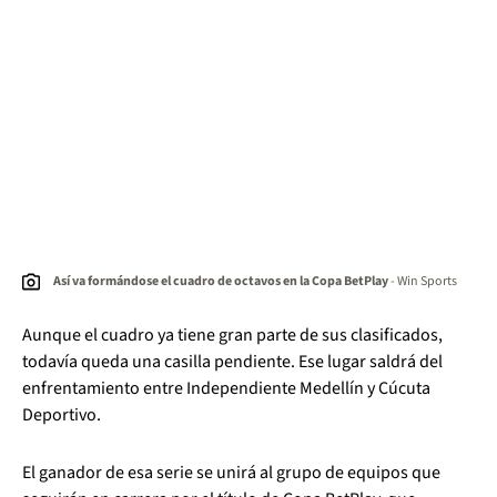
Así va formándose el cuadro de octavos en la Copa BetPlay
- Win Sports
Aunque el cuadro ya tiene gran parte de sus clasificados,
todavía queda una casilla pendiente. Ese lugar saldrá del
enfrentamiento entre Independiente Medellín y Cúcuta
Deportivo.
El ganador de esa serie se unirá al grupo de equipos que