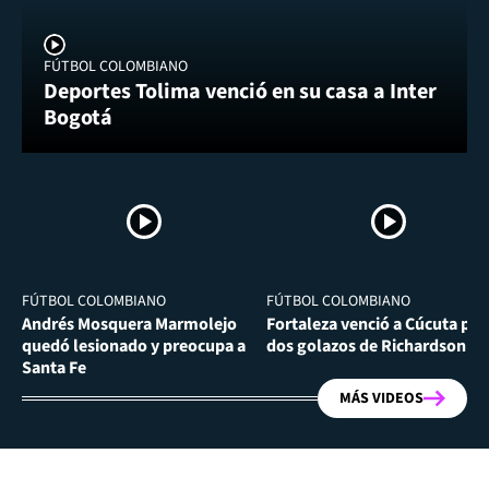
FÚTBOL COLOMBIANO
Deportes Tolima venció en su casa a Inter
Bogotá
FÚTBOL COLOMBIANO
FÚTBOL COLOMBIANO
Andrés Mosquera Marmolejo
Fortaleza venció a Cúcuta por
quedó lesionado y preocupa a
dos golazos de Richardson Ri
Santa Fe
MÁS VIDEOS