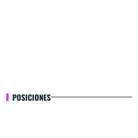
POSICIONES