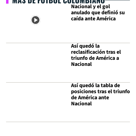
Nacional y el gol
anulado que definió su
caída ante América
Así quedó la
reclasificación tras el
triunfo de América a
Nacional
Así quedó la tabla de
posiciones tras el triunfo
de América ante
Nacional