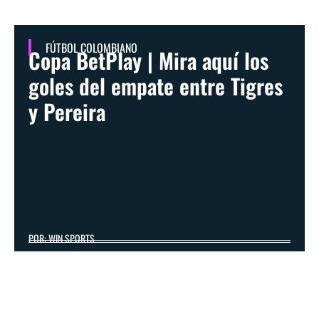
FÚTBOL COLOMBIANO
Copa BetPlay | Mira aquí los
goles del empate entre Tigres
y Pereira
POR: WIN SPORTS