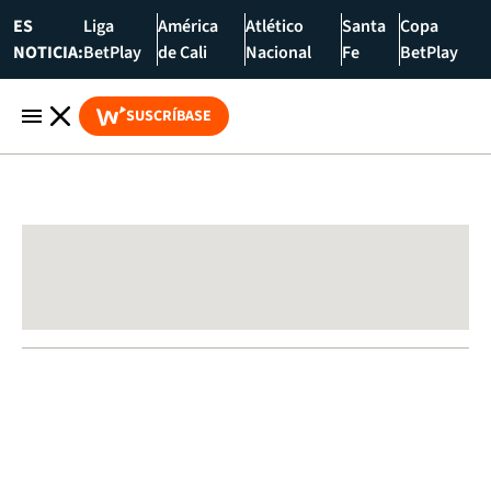
ES
Liga
América
Atlético
Santa
Copa
NOTICIA:
BetPlay
de Cali
Nacional
Fe
BetPlay
SUSCRÍBASE