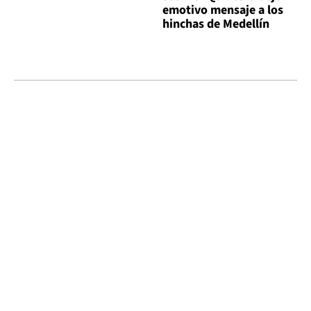
emotivo mensaje a los
hinchas de Medellín