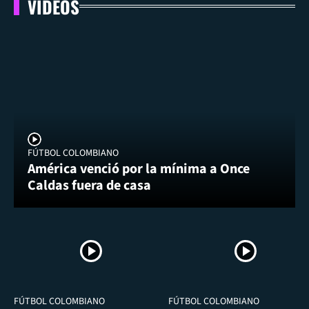
VIDEOS
FÚTBOL COLOMBIANO
América venció por la mínima a Once
Caldas fuera de casa
FÚTBOL COLOMBIANO
FÚTBOL COLOMBIANO