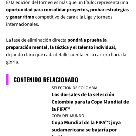
Esta edición del torneo es más que un título: representa una
oportunidad para consolidar proyectos, probar estrategias
y ganar ritmo
competitivo de cara a la Liga y torneos
internacionales.
La fase de eliminación directa
pondrá a prueba la
preparación mental, la táctica y el talento individual
,
dejando claro que cada detalle cuenta en la carrera hacia la
gloria.
CONTENIDO RELACIONADO
SELECCIÓN DE COLOMBIA
Los dorsales de la selección
Colombia para la Copa Mundial de
la FIFA™
COPA DEL MUNDO
Copa Mundial de la FIFA™: joya
sudamericana se bajaría por