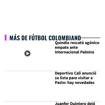
MÁS DE FÚTBOL COLOMBIANO
Quindío rescató agónico
empate ante
Internacional Palmira
Deportivo Cali anunció
su lista para visitar a
Pasto: hay novedades
Juanfer Quintero dejó