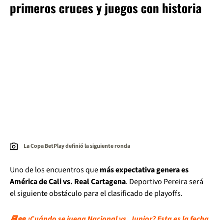
primeros cruces y juegos con historia
La Copa BetPlay definió la siguiente ronda
Uno de los encuentros que
más expectativa genera es
América de Cali vs. Real Cartagena
. Deportivo Pereira será
el siguiente obstáculo para el clasificado de playoffs.
📆👀 ¿Cuándo se juega Nacional vs. Junior? Esta es la fecha