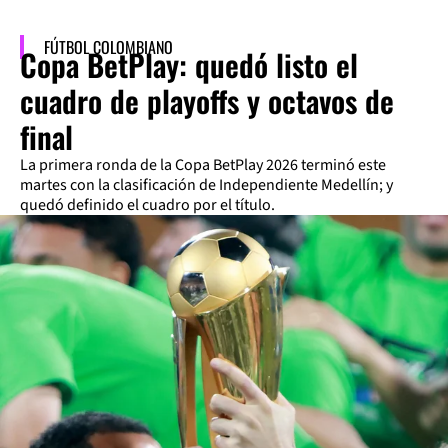
FÚTBOL COLOMBIANO
Copa BetPlay: quedó listo el
cuadro de playoffs y octavos de
final
La primera ronda de la Copa BetPlay 2026 terminó este
martes con la clasificación de Independiente Medellín; y
quedó definido el cuadro por el título.