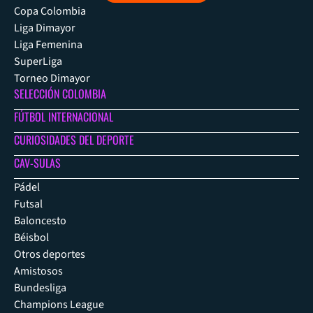
Copa Colombia
Liga Dimayor
Liga Femenina
SuperLiga
Torneo Dimayor
SELECCIÓN COLOMBIA
FÚTBOL INTERNACIONAL
CURIOSIDADES DEL DEPORTE
CAV-SULAS
Pádel
Futsal
Baloncesto
Béisbol
Otros deportes
Amistosos
Bundesliga
Champions League