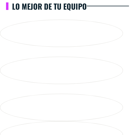
LO MEJOR DE TU EQUIPO