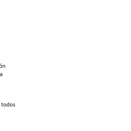
ión
za
a todos