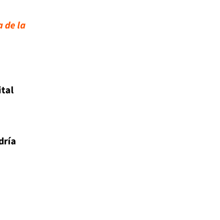
a de la
ital
dría