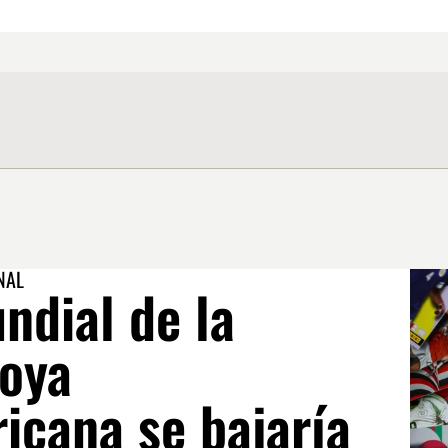
NAL
ndial de la
joya
icana se bajaría