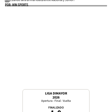
¿Cuándo será la final vuelta entre Nacional y Junior?
POR: WIN SPORTS
LIGA DIMAYOR
2026
Apertura - Final - Vuelta
FINALIZADO