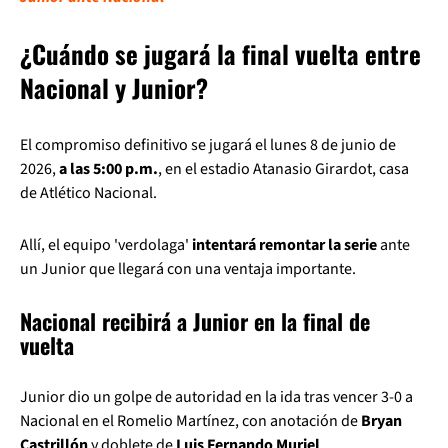
¿Cuándo se jugará la final vuelta entre
Nacional y Junior?
El compromiso definitivo se jugará el lunes 8 de junio de
2026,
a las 5:00 p.m.
, en el estadio Atanasio Girardot, casa
de Atlético Nacional.
Allí, el equipo 'verdolaga'
intentará remontar la serie
ante
un Junior que llegará con una ventaja importante.
Nacional recibirá a Junior en la final de
vuelta
Junior dio un golpe de autoridad en la ida tras vencer 3-0 a
Nacional en el Romelio Martínez, con anotación de
Bryan
Castrillón
y doblete de
Luis Fernando Muriel
.