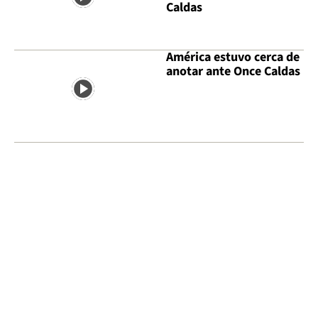
Caldas
América estuvo cerca de
anotar ante Once Caldas