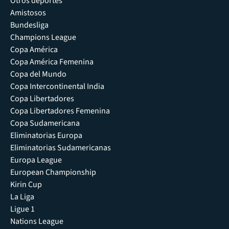
Otros deportes
Amistosos
Bundesliga
Champions League
Copa América
Copa América Femenina
Copa del Mundo
Copa Intercontinental India
Copa Libertadores
Copa Libertadores Femenina
Copa Sudamericana
Eliminatorias Europa
Eliminatorias Sudamericanas
Europa League
European Championship
Kirin Cup
La Liga
Ligue 1
Nations League