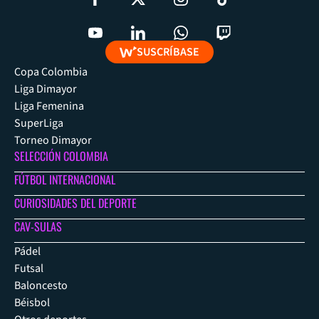
SUSCRÍBASE
Copa Colombia
Liga Dimayor
Liga Femenina
SuperLiga
Torneo Dimayor
SELECCIÓN COLOMBIA
FÚTBOL INTERNACIONAL
CURIOSIDADES DEL DEPORTE
CAV-SULAS
Pádel
Futsal
Baloncesto
Béisbol