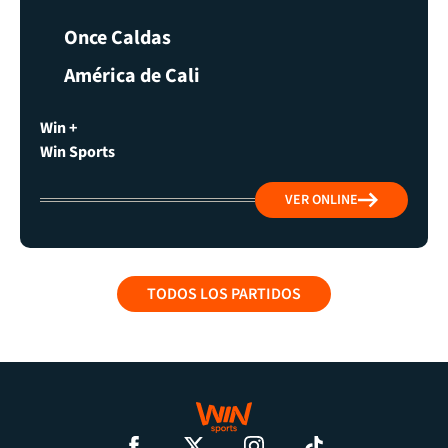
Once Caldas
América de Cali
Win +
Win Sports
VER ONLINE
TODOS LOS PARTIDOS