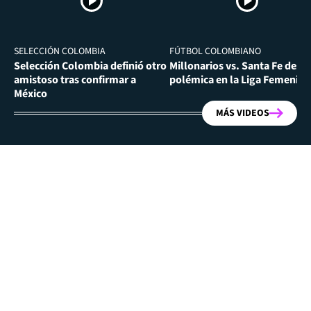
SELECCIÓN COLOMBIA
FÚTBOL COLOMBIANO
Selección Colombia definió otro
Millonarios vs. Santa Fe desa
amistoso tras confirmar a
polémica en la Liga Femenina
México
MÁS VIDEOS