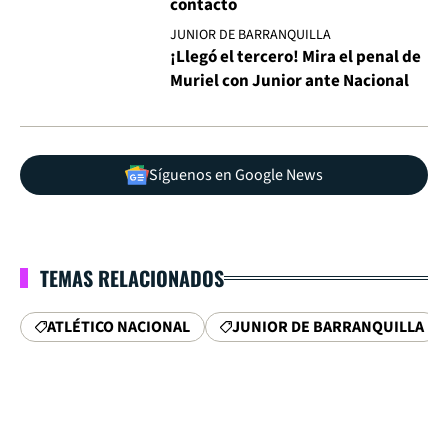
contacto
JUNIOR DE BARRANQUILLA
¡Llegó el tercero! Mira el penal de
Muriel con Junior ante Nacional
Síguenos en Google News
TEMAS RELACIONADOS
ATLÉTICO NACIONAL
JUNIOR DE BARRANQUILLA