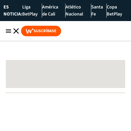
ES
Liga
América
Atlético
Santa
Copa
NOTICIA:
BetPlay
de Cali
Nacional
Fe
BetPlay
SUSCRÍBASE