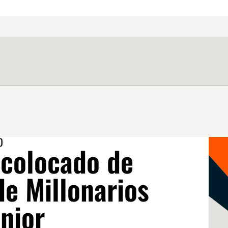
O
 colocado de
de Millonarios
nior