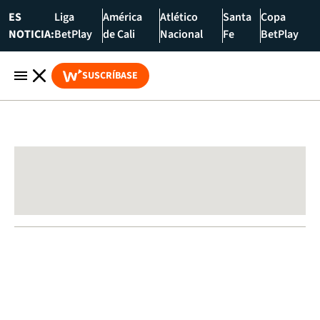
ES
Liga
América
Atlético
Santa
Copa
NOTICIA:
BetPlay
de Cali
Nacional
Fe
BetPlay
SUSCRÍBASE