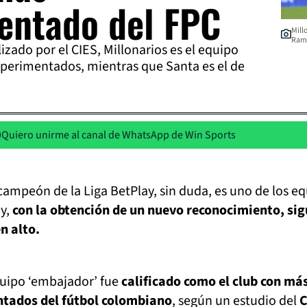
entado del FPC
Mill
Ram
izado por el CIES, Millonarios es el equipo
perimentados, mientras que Santa es el de
Quiero unirme al canal de WhatsApp de Win Sports
 campeón de la Liga BetPlay, sin duda, es uno de los e
y,
con la obtención de un nuevo reconocimiento, si
n alto.
quipo ‘embajador’ fue
calificado como el club con má
tados del fútbol colombiano
, según un estudio del
C