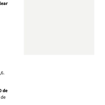
lear
,6.
0 de
 de