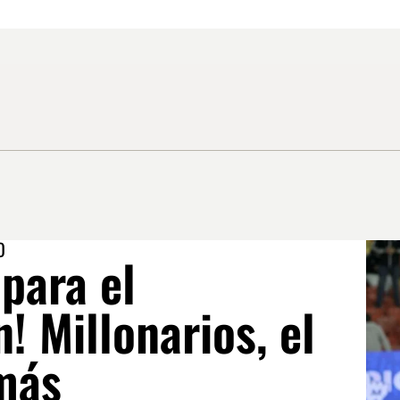
O
 para el
 Millonarios, el
más