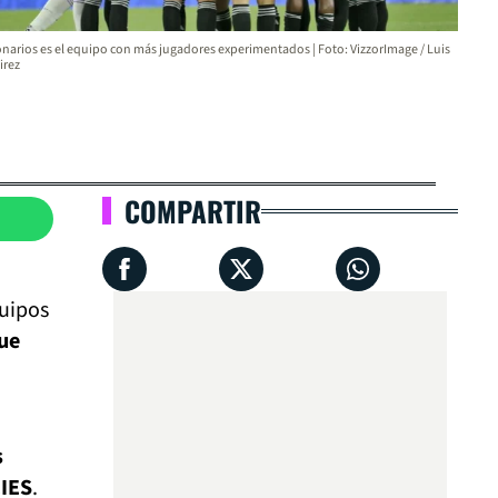
onarios es el equipo con más jugadores experimentados | Foto: VizzorImage / Luis
irez
COMPARTIR
quipos
gue
s
IES
.