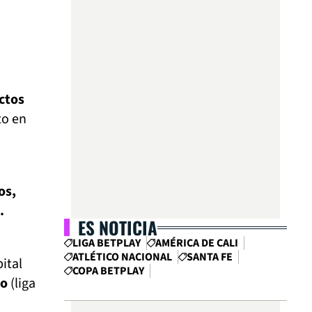
ctos
to en
os,
.
ES NOTICIA
LIGA BETPLAY
AMÉRICA DE CALI
ATLÉTICO NACIONAL
SANTA FE
ital
COPA BETPLAY
go
(liga