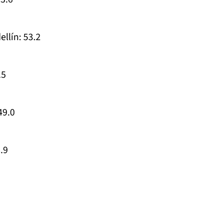
llín: 53.2
.5
49.0
.9