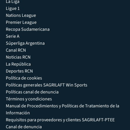
La Liga
Ligue 1
Nations League
Premier League
Recopa Sudamericana
Serie A
Súperliga Argentina
Canal RCN
Noticias RCN
La República
Deportes RCN
Política de cookies
Políticas generales SAGRILAFT Win Sports
Políticas canal de denuncia
Términos y condiciones
Manual de Procedimientos y Políticas de Tratamiento de la
Información
Requisitos para proveedores y clientes SAGRILAFT-PTEE
Canal de denuncia