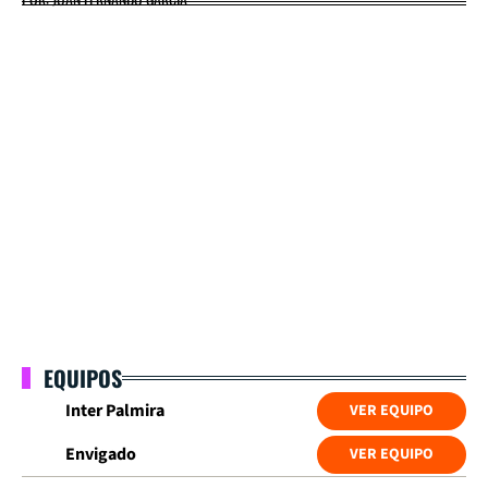
EQUIPOS
Inter Palmira
VER EQUIPO
Envigado
VER EQUIPO