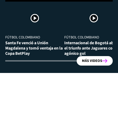
FÚTBOL COLOMBIANO
FÚTBOL COLOMBIANO
Santa Fe venció a Unión
Internacional de Bogotá abra
Magdalena y tomó ventaja en la
el triunfo ante Jaguares con
Copa BetPlay
agónico gol
MÁS VIDEOS