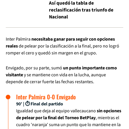
Así quedó la tabla de
reclasificación tras triunfo de
Nacional
Inter Palmira
necesitaba ganar para seguir con opciones
reales
de pelear por la clasificación a la final, pero no logró
romper el cero y quedó sin margen en el grupo.
Envigado, por su parte, sumó
un punto importante como
visitante
y se mantiene con vida en la lucha, aunque
depende de cerrar fuerte las fechas restantes.
Inter Palmira 0-0 Envigado
90’ | ⏱️ Final del partido
Igualdad que deja al equipo vallecaucano
sin opciones
de pelear por la final del Torneo BetPlay
, mientras el
cuadro 'naranja' suma un punto que lo mantiene en la