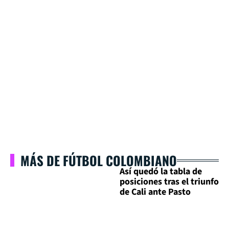
MÁS DE FÚTBOL COLOMBIANO
Así quedó la tabla de
posiciones tras el triunfo
de Cali ante Pasto