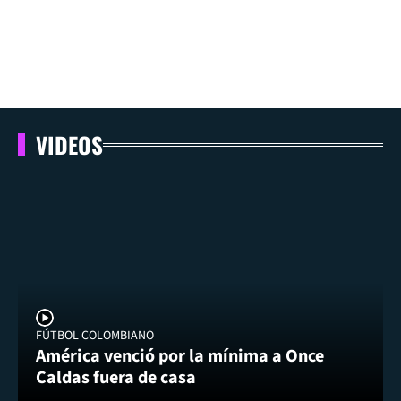
VIDEOS
FÚTBOL COLOMBIANO
América venció por la mínima a Once
Caldas fuera de casa