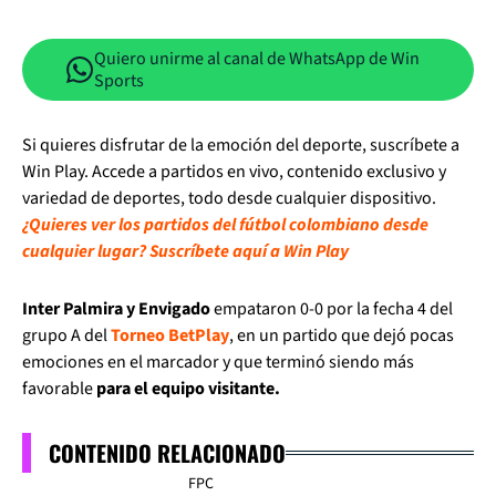
Quiero unirme al canal de WhatsApp de Win
Sports
Si quieres disfrutar de la emoción del deporte, suscríbete a
Win Play. Accede a partidos en vivo, contenido exclusivo y
variedad de deportes, todo desde cualquier dispositivo.
¿Quieres ver los partidos del fútbol colombiano desde
cualquier lugar? Suscríbete aquí a Win Play
Inter Palmira y Envigado
empataron 0-0 por la fecha 4 del
grupo A del
Torneo BetPlay
, en un partido que dejó pocas
emociones en el marcador y que terminó siendo más
favorable
para el equipo visitante.
CONTENIDO RELACIONADO
FPC