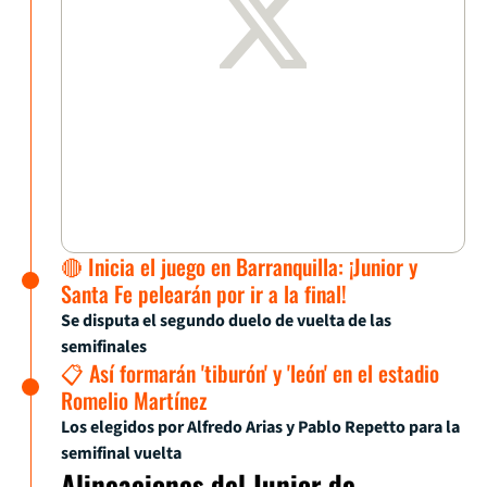
🔴 Inicia el juego en Barranquilla: ¡Junior y
Santa Fe pelearán por ir a la final!
Se disputa el segundo duelo de vuelta de las
semifinales
📋 Así formarán 'tiburón' y 'león' en el estadio
Romelio Martínez
Los elegidos por Alfredo Arias y Pablo Repetto para la
semifinal vuelta
Alineaciones del Junior de