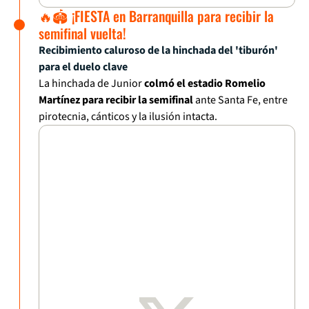
🔥🏟️ ¡FIESTA en Barranquilla para recibir la
semifinal vuelta!
Recibimiento caluroso de la hinchada del 'tiburón'
para el duelo clave
La hinchada de Junior
colmó el estadio Romelio
Martínez para recibir la semifinal
ante Santa Fe, entre
pirotecnia, cánticos y la ilusión intacta.