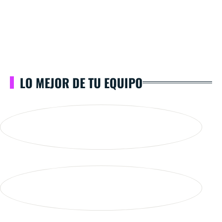
LO MEJOR DE TU EQUIPO