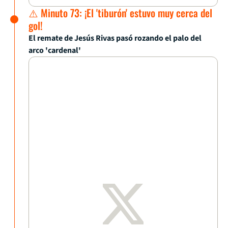
⚠️ Minuto 73: ¡El 'tiburón' estuvo muy cerca del
gol!
El remate de Jesús Rivas pasó rozando el palo del
arco 'cardenal'