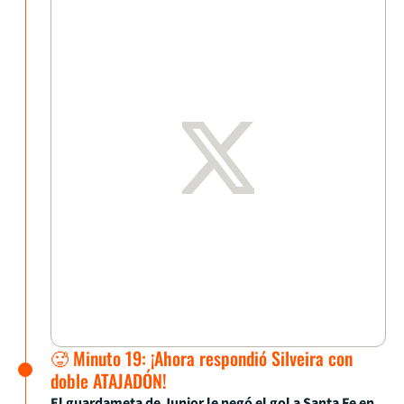
🥵 Minuto 19: ¡Ahora respondió Silveira con
doble ATAJADÓN!
El guardameta de Junior le negó el gol a Santa Fe en