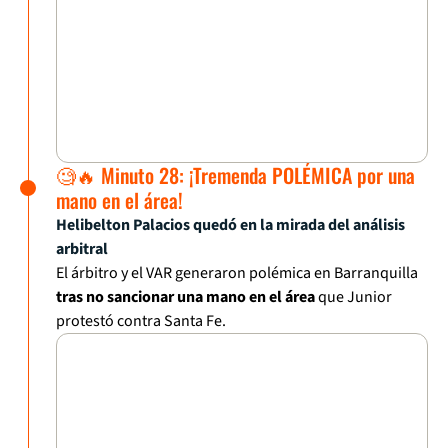
🧐🔥 Minuto 28: ¡Tremenda POLÉMICA por una
mano en el área!
Helibelton Palacios quedó en la mirada del análisis
arbitral
El árbitro y el VAR generaron polémica en Barranquilla
tras no sancionar una mano en el área
que Junior
protestó contra Santa Fe.