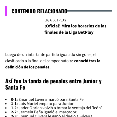
CONTENIDO RELACIONADO
LIGA BETPLAY
¡Oficial! Mira los horarios de las
finales de la Liga BetPlay
Luego de un infartante partido igualado sin goles, el
clasificado a la final del campeonato
se conoció tras la
definición de los penales.
Así fue la tanda de penales entre Junior y
Santa Fe
0-1:
Emanuel Lovera marcó para Santa Fe.
1-1:
Luis Muriel empató para Junior.
1-2:
Jader Obrian volvió a tomar la ventaja del 'león'.
2-2:
Jermein Peña igualó el marcador.
2-3:
Emanuel Olivera le ganó el duelo a Silveira.