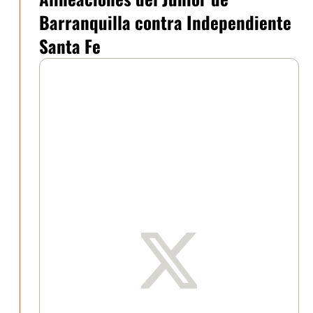
Barranquilla contra Independiente
Santa Fe