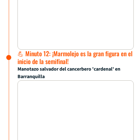
💪 Minuto 12: ¡Marmolejo es la gran figura en el
inicio de la semifinal!
Manotazo salvador del cancerbero 'cardenal' en
Barranquilla