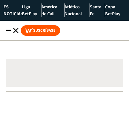
ES
Liga
América
Atlético
Santa
Copa
NOTICIA:
BetPlay
de Cali
Nacional
Fe
BetPlay
SUSCRÍBASE