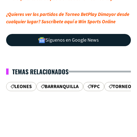
¿Quieres ver los partidos de Torneo BetPlay Dimayor desde
cualquier lugar? Suscríbete aquí a Win Sports Online
Síguenos en Google News
TEMAS RELACIONADOS
LEONES
BARRANQUILLA
FPC
TORNEO D