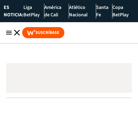
ES
Liga
América
Atlético
Santa
Copa
NOTICIA:
BetPlay
de Cali
Nacional
Fe
BetPlay
SUSCRÍBASE