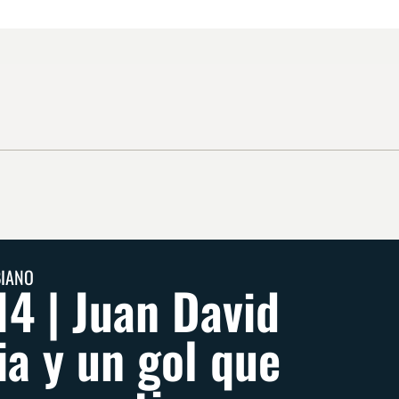
BIANO
14 | Juan David
ia y un gol que