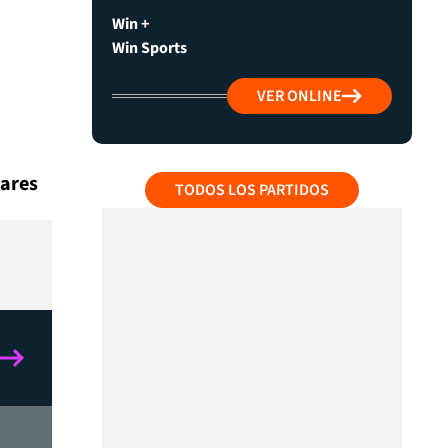
Win +
Win Sports
VER ONLINE
uares
TODOS LOS PARTIDOS