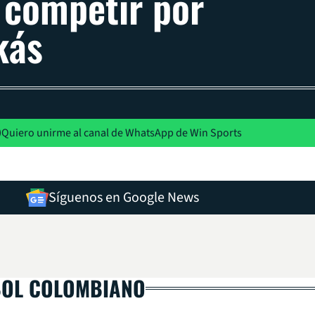
 competir por
kás
Quiero unirme al canal de WhatsApp de Win Sports
Síguenos en Google News
BOL COLOMBIANO