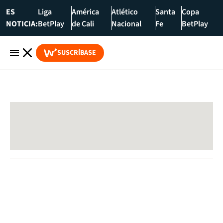
ES
Liga
América
Atlético
Santa
Copa
NOTICIA:
BetPlay
de Cali
Nacional
Fe
BetPlay
SUSCRÍBASE