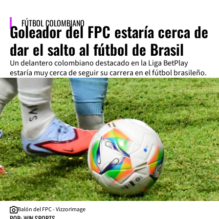
FÚTBOL COLOMBIANO
Goleador del FPC estaría cerca de
dar el salto al fútbol de Brasil
Un delantero colombiano destacado en la Liga BetPlay
estaría muy cerca de seguir su carrera en el fútbol brasileño.
Balón del FPC - VizzorImage
POR: WIN SPORTS