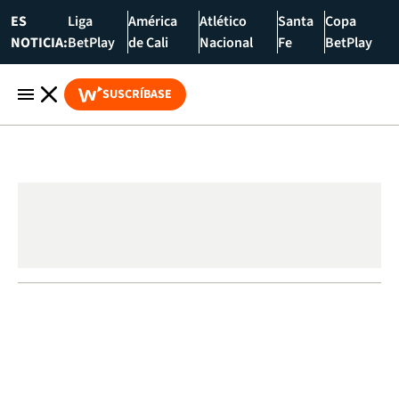
ES
Liga
América
Atlético
Santa
Copa
NOTICIA:
BetPlay
de Cali
Nacional
Fe
BetPlay
SUSCRÍBASE