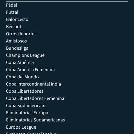
Pádel
Futsal
Baloncesto
Béisbol
Otros deportes
Amistosos
Bundesliga
Champions League
Copa América
Copa América Femenina
Copa del Mundo
Copa Intercontinental India
Copa Libertadores
Copa Libertadores Femenina
Copa Sudamericana
Eliminatorias Europa
Eliminatorias Sudamericanas
Europa League