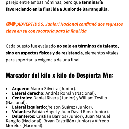
parejo entre ambas nóminas, pero que
terminaría
favoreciendo en la final ida a Junior de Barranquilla.
😱🟢 ¡ADVERTIDOS, Junior! Nacional confirmó dos regresos
clave en su convocatoria para la final ida
Cada puesto fue evaluado
no solo en términos de talento,
sino en aspectos físicos y de resistencia
, elementos vitales
para soportar la exigencia de una final.
Marcador del kilo x kilo de Despierta Win:
Arquero:
Mauro Silveira (Junior).
Lateral derecho:
Andrés Román (Nacional).
Centrales:
Daniel Rivera (Junior) y William Tesillo
(Nacional).
Lateral izquierdo:
Yeison Suárez (Junior).
Volantes:
Fabián Ángel y Juan David Ríos (Junior).
Delanteros:
Cristián Barrios (Junior), Juan Manuel
Rengifo (Nacional), Bryan Castrillón (Junior) y Alfredo
Morelos (Nacional).