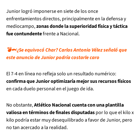
Junior logró imponerse en siete de los once
enfrentamientos directos, principalmente en la defensa y
mediocampo,
zonas donde la superioridad física y táctica
fue contundente
frente a Nacional.
💣🦈 ¿Se equivocó Char? Carlos Antonio Vélez señaló que
este anuncio de Junior podría costarle caro
El 7-4 en línea no refleja solo un resultado numérico:
confirma que Junior optimizaría mejor sus recursos físicos
en cada duelo personal en el juego de ida.
No obstante,
Atlético Nacional cuenta con una plantilla
valiosa en términos de finales disputadas
por lo que el kilo x
kilo podría estar muy desequilibrado a favor de Junior, pero
no tan acercado a la realidad.