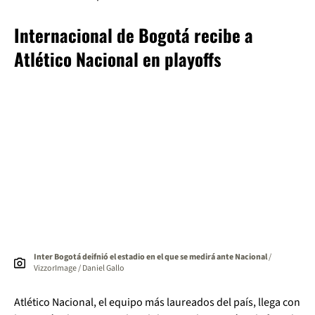
Internacional de Bogotá recibe a
Atlético Nacional en playoffs
Inter Bogotá deifnió el estadio en el que se medirá ante Nacional
/
VizzorImage / Daniel Gallo
Atlético Nacional, el equipo más laureados del país, llega con