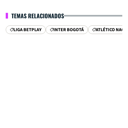
TEMAS RELACIONADOS
LIGA BETPLAY
INTER BOGOTÁ
ATLÉTICO NACI