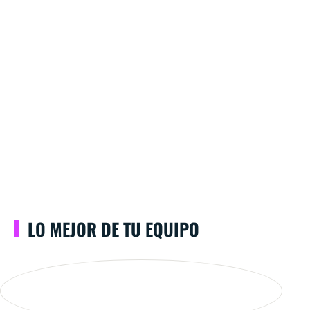
LO MEJOR DE TU EQUIPO