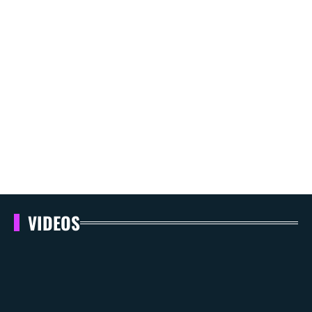
VIDEOS