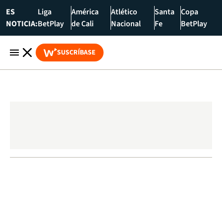
ES
Liga
América
Atlético
Santa
Copa
NOTICIA:
BetPlay
de Cali
Nacional
Fe
BetPlay
SUSCRÍBASE