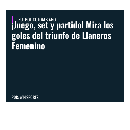
FÚTBOL COLOMBIANO
¡Juego, set y partido! Mira los
goles del triunfo de Llaneros
Femenino
POR: WIN SPORTS