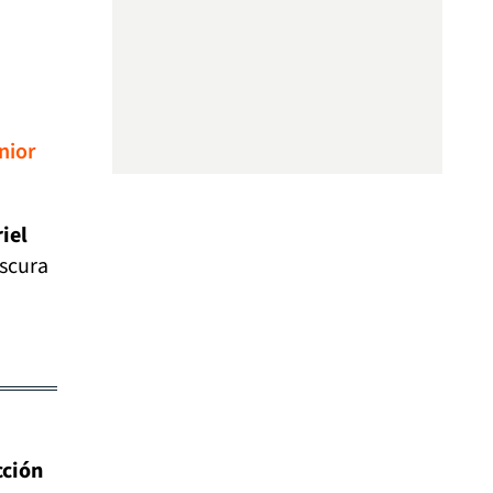
nior
iel
escura
cción