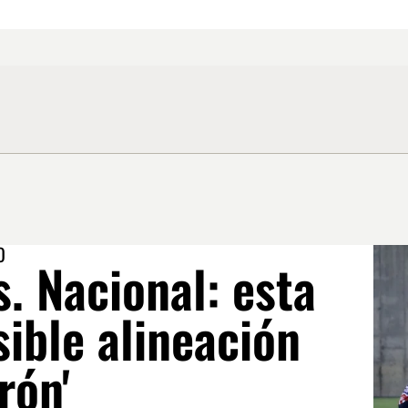
O
s. Nacional: esta
sible alineación
rón'