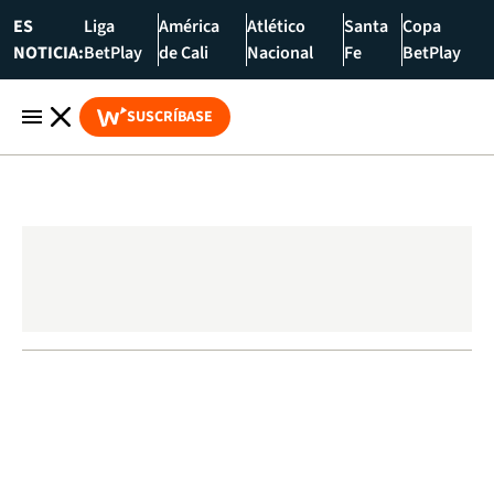
ES
Liga
América
Atlético
Santa
Copa
NOTICIA:
BetPlay
de Cali
Nacional
Fe
BetPlay
SUSCRÍBASE