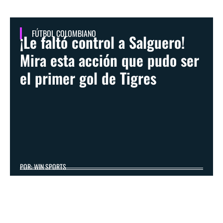
FÚTBOL COLOMBIANO
¡Le faltó control a Salguero!
Mira esta acción que pudo ser
el primer gol de Tigres
POR: WIN SPORTS