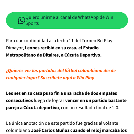
Quiero unirme al canal de WhatsApp de Win
Sports
Para dar continuidad a la fecha 11 del Torneo BetPlay
Dimayor,
Leones recibió en su casa, el Estadio
Metropolitano de Ditaires, a Cúcuta Deportivo.
¿Quieres ver los partidos del fútbol colombiano desde
cualquier lugar? Suscríbete aquí a Win Play
Leones en su casa puso fin a una racha de dos empates
consecutivos
luego de lograr
vencer en un partido bastante
parejo a Cúcuta deportivo
, con un resultado final de 1-0.
La única anotación de este partido fue gracias al volante
colombiano
José Carlos Muñoz cuando el reloj marcaba los