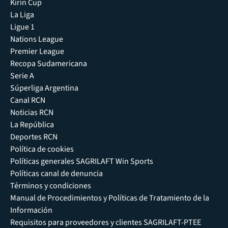
Kirin Cup
La Liga
Ligue 1
Nations League
Premier League
Recopa Sudamericana
Serie A
Súperliga Argentina
Canal RCN
Noticias RCN
La República
Deportes RCN
Política de cookies
Políticas generales SAGRILAFT Win Sports
Políticas canal de denuncia
Términos y condiciones
Manual de Procedimientos y Políticas de Tratamiento de la
Información
Requisitos para proveedores y clientes SAGRILAFT-PTEE