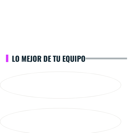
LO MEJOR DE TU EQUIPO