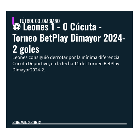
FÚTBOL COLOMBIANO
⚽ Leones 1 - 0 Cúcuta -
Torneo BetPlay Dimayor 2024-
2 goles
Leones consiguió derrotar por la mínima diferencia
Cúcuta Deportivo, en la fecha 11 del Torneo BetPlay
Dimayor2024-2.
POR: WIN SPORTS