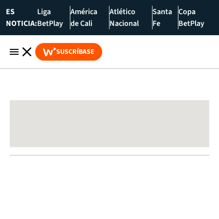
ES
Liga
América
Atlético
Santa
Copa
NOTICIA:
BetPlay
de Cali
Nacional
Fe
BetPlay
SUSCRÍBASE