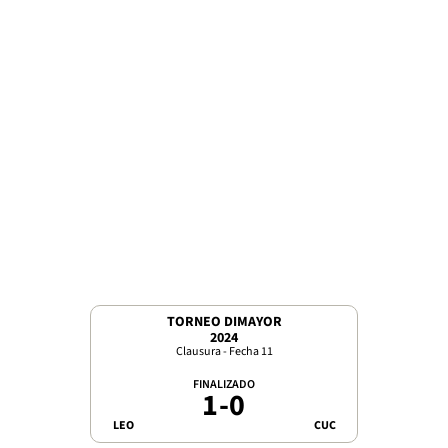
TORNEO DIMAYOR
2024
Clausura - Fecha 11
FINALIZADO
1
-
0
LEO
CUC