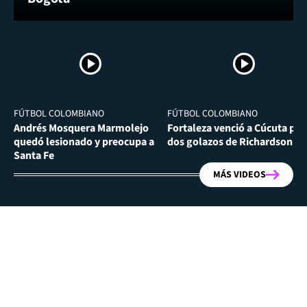
FÚTBOL COLOMBIANO
FÚTBOL COLOMBIANO
Andrés Mosquera Marmolejo
Fortaleza venció a Cúcuta por
quedó lesionado y preocupa a
dos golazos de Richardson Ri
Santa Fe
MÁS VIDEOS