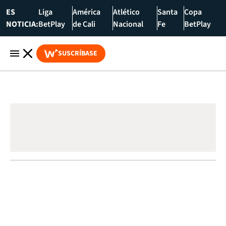
ES
Liga
América
Atlético
Santa
Copa
NOTICIA:
BetPlay
de Cali
Nacional
Fe
BetPlay
SUSCRÍBASE