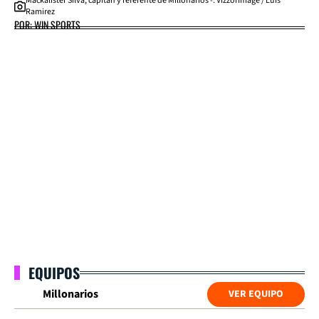
Mackalister Silva, capitán y referente de Millonarios -: VizzorImage / Luis
Ramirez
POR: WIN SPORTS
EQUIPOS
Millonarios
VER EQUIPO