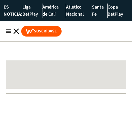
ES
Liga
América
Atlético
Santa
Copa
NOTICIA:
BetPlay
de Cali
Nacional
Fe
BetPlay
SUSCRÍBASE