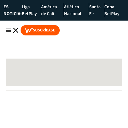
ES
Liga
América
Atlético
Santa
Copa
NOTICIA:
BetPlay
de Cali
Nacional
Fe
BetPlay
SUSCRÍBASE