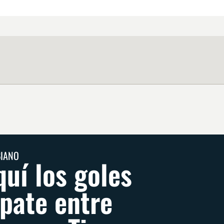
BIANO
quí los goles
pate entre