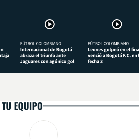
FÚTBOL COLOMBIANO
FÚTBOL COLOMBIANO
ón
Internacional de Bogotá
Leones golpeó en el fina
taja
abraza el triunfo ante
venció a Bogotá F.C. en 
Jaguares con agónico gol
fecha 3
 TU EQUIPO