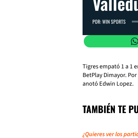
Valled
POR: WIN SPORTS
Tigres empató 1 a 1 e
BetPlay Dimayor. Por 
anotó Edwin Lopez.
TAMBIÉN TE P
¿Quieres ver los part