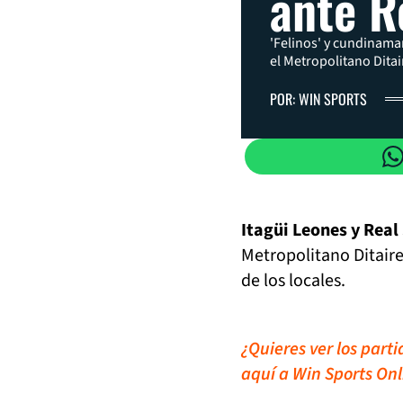
ante R
'Felinos' y cundinama
el Metropolitano Ditai
POR: WIN SPORTS
Itagüi Leones y Real
Metropolitano Ditaire
de los locales.
¿Quieres ver los part
aquí a Win Sports Onl