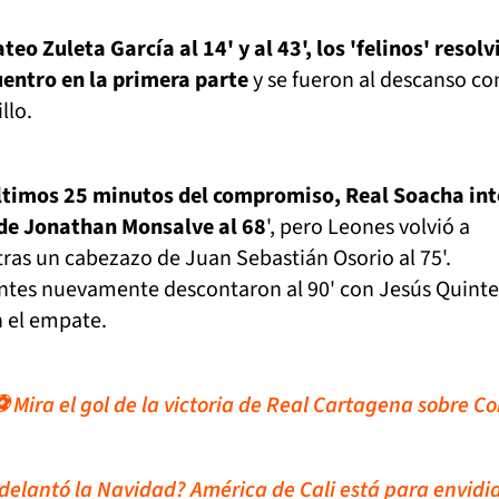
eo Zuleta García al 14' y al 43', los 'felinos' resol
uentro en la primera parte
y se fueron al descanso co
illo.
timos 25 minutos del compromiso, Real Soacha in
 de Jonathan Monsalve al 68
', pero Leones volvió a
ras un cabezazo de Juan Sebastián Osorio al 75'.
antes nuevamente descontaron al 90' con Jesús Quinte
n el empate.
 Mira el gol de la victoria de Real Cartagena sobre C
adelantó la Navidad? América de Cali está para envidi