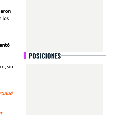
vieron
n los
tentó
POSICIONES
ro, sin
ortuluá
ar