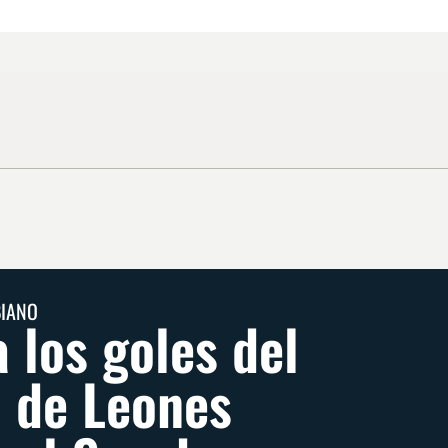
BIANO
 los goles del
o de Leones