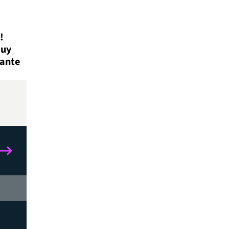
!
muy
 ante