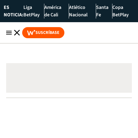
ES
Liga
América
Atlético
Santa
Copa
NOTICIA:
BetPlay
de Cali
Nacional
Fe
BetPlay
SUSCRÍBASE