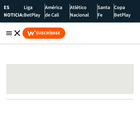
ES
Liga
América
Atlético
Santa
Copa
NOTICIA:
BetPlay
de Cali
Nacional
Fe
BetPlay
SUSCRÍBASE