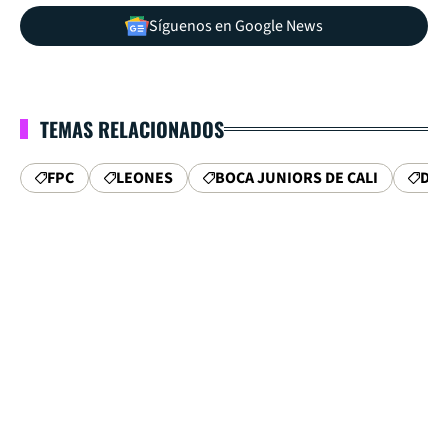
Síguenos en Google News
TEMAS RELACIONADOS
FPC
LEONES
BOCA JUNIORS DE CALI
DIM