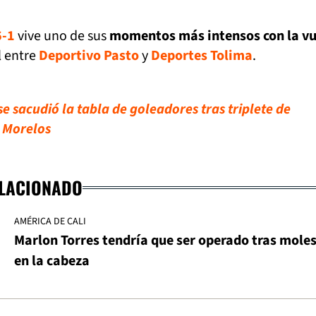
6-1
vive uno de sus
momentos más intensos con la vu
l entre
Deportivo Pasto
y
Deportes Tolima
.
se sacudió la tabla de goleadores tras triplete de
 Morelos
ELACIONADO
AMÉRICA DE CALI
Marlon Torres tendría que ser operado tras moles
en la cabeza