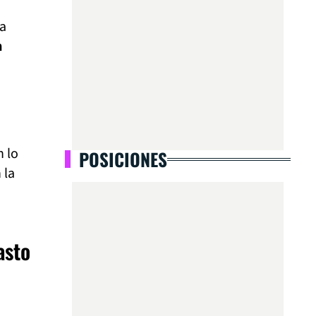
la
n
n lo
POSICIONES
 la
asto