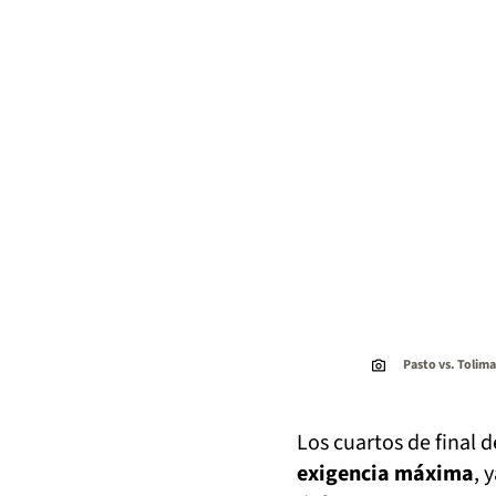
Pasto vs. Tolima
Los cuartos de final 
exigencia máxima
, 