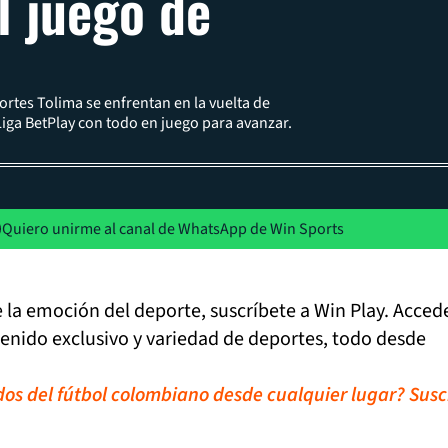
l juego de
ortes Tolima se enfrentan en la vuelta de
 Liga BetPlay con todo en juego para avanzar.
Quiero unirme al canal de WhatsApp de Win Sports
de la emoción del deporte, suscríbete a Win Play. Acced
tenido exclusivo y variedad de deportes, todo desde
idos del fútbol colombiano desde cualquier lugar? Susc