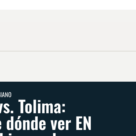
BIANO
vs. Tolima:
 dónde ver EN