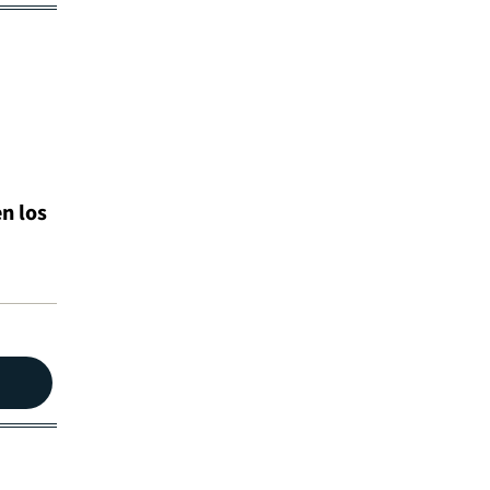
n los