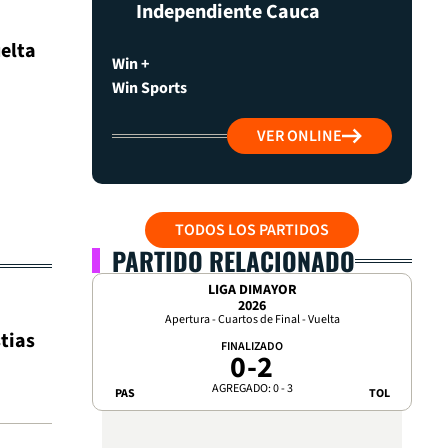
Independiente Cauca
elta
Win +
Win Sports
VER ONLINE
TODOS LOS PARTIDOS
PARTIDO RELACIONADO
LIGA DIMAYOR
2026
Apertura - Cuartos de Final - Vuelta
tias
FINALIZADO
0
-
2
AGREGADO: 0 - 3
PAS
TOL