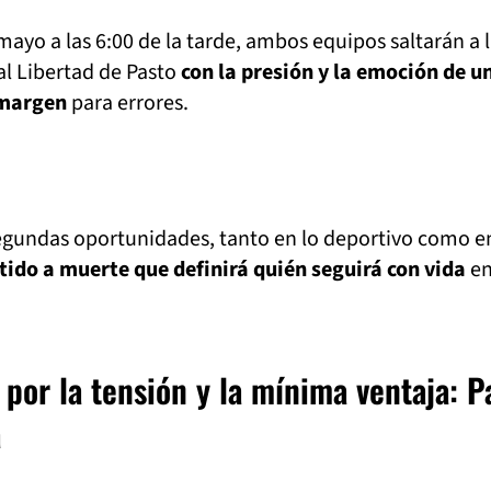
mayo a las 6:00 de la tarde, ambos equipos saltarán a 
l Libertad de Pasto
con la presión y la emoción de u
 margen
para errores.
segundas oportunidades, tanto en lo deportivo como e
tido a muerte que definirá quién seguirá con vida
en
por la tensión y la mínima ventaja: P
a