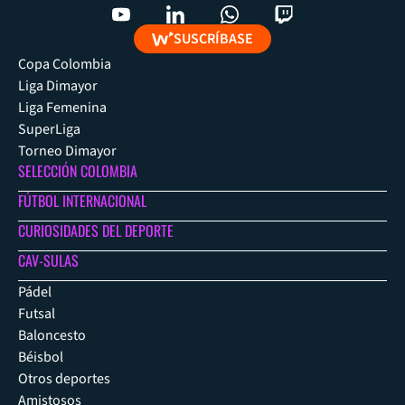
SUSCRÍBASE
Copa Colombia
Liga Dimayor
Liga Femenina
SuperLiga
Torneo Dimayor
SELECCIÓN COLOMBIA
FÚTBOL INTERNACIONAL
CURIOSIDADES DEL DEPORTE
CAV-SULAS
Pádel
Futsal
Baloncesto
Béisbol
Otros deportes
Amistosos