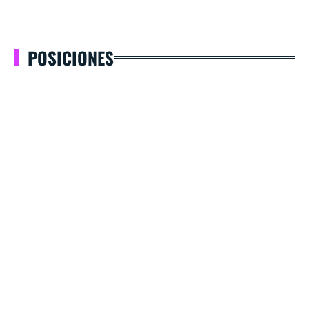
POSICIONES