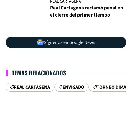
REAL CARTAGENA
Real Cartagena reclamó penal en
el cierre del primer tiempo
Síguenos en Google News
TEMAS RELACIONADOS
REAL CARTAGENA
ENVIGADO
TORNEO DIMAYO