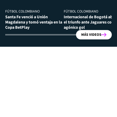
FÚTBOL COLOMBIANO
FÚTBOL COLOMBIANO
Santa Fe venció a Unión
Internacional de Bogotá abra
Magdalena y tomó ventaja en la
el triunfo ante Jaguares con
Copa BetPlay
agónico gol
MÁS VIDEOS