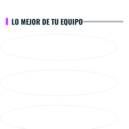
LO MEJOR DE TU EQUIPO