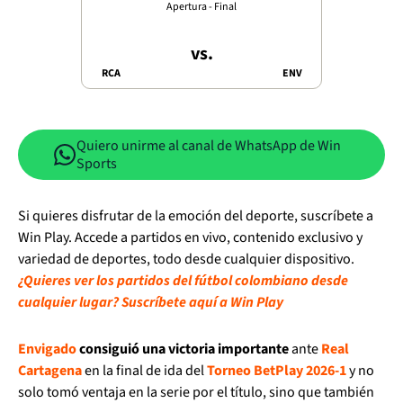
Apertura - Final
vs.
RCA
ENV
Quiero unirme al canal de WhatsApp de Win
Sports
Si quieres disfrutar de la emoción del deporte, suscríbete a
Win Play. Accede a partidos en vivo, contenido exclusivo y
variedad de deportes, todo desde cualquier dispositivo.
¿Quieres ver los partidos del fútbol colombiano desde
cualquier lugar? Suscríbete aquí a Win Play
Envigado
consiguió una victoria importante
ante
Real
Cartagena
en la final de ida del
Torneo BetPlay 2026-1
y no
solo tomó ventaja en la serie por el título, sino que también