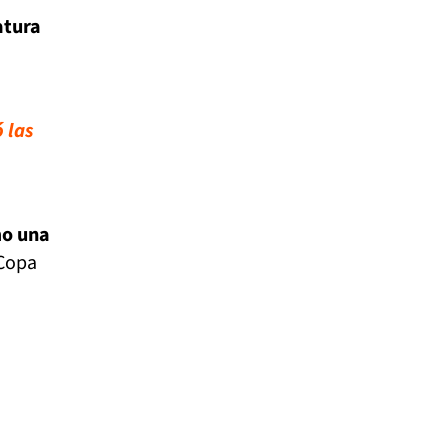
atura
 las
mo una
 Copa