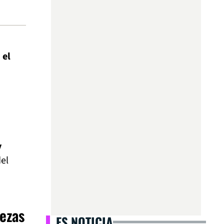
,
el
y
del
ezas
ES NOTICIA