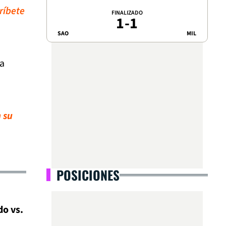
ríbete
FINALIZADO
1
-
1
SAO
MIL
da
 su
POSICIONES
do vs.