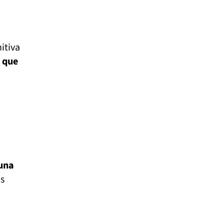
itiva
 que
una
os