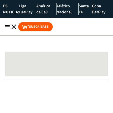
ES
Liga
América
Atlético
Santa
Copa
NOTICIA:
BetPlay
de Cali
Nacional
Fe
BetPlay
SUSCRÍBASE