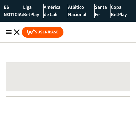
ES
Liga
América
Atlético
Santa
Copa
NOTICIA:
BetPlay
de Cali
Nacional
Fe
BetPlay
SUSCRÍBASE