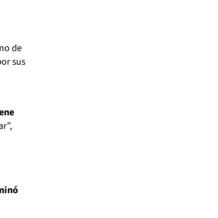
emo de
or sus
iene
ar”,
minó