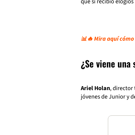
que sí recibió elogios 
📊🔥 Mira aquí cómo v
¿Se viene una 
Ariel Holan
, directo
jóvenes de Junior y d