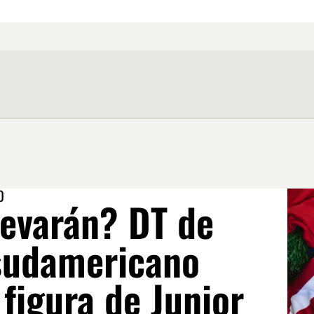
O
levarán? DT de
sudamericano
 figura de Junior