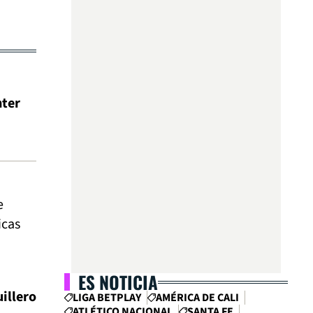
nter
e
icas
ES NOTICIA
illero
LIGA BETPLAY
AMÉRICA DE CALI
ATLÉTICO NACIONAL
SANTA FE