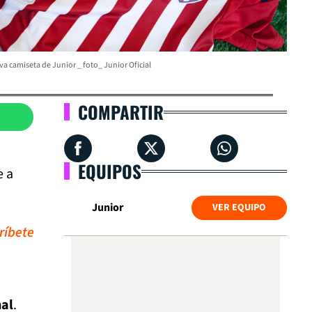
a camiseta de Junior _ foto_ Junior Oficial
COMPARTIR
EQUIPOS
e a
Junior
VER EQUIPO
ríbete
nal
.