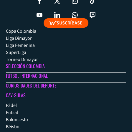
SUSCRÍBASE
Copa Colombia
Liga Dimayor
Liga Femenina
SuperLiga
Torneo Dimayor
SELECCIÓN COLOMBIA
FÚTBOL INTERNACIONAL
CURIOSIDADES DEL DEPORTE
CAV-SULAS
Pádel
Futsal
Baloncesto
Béisbol