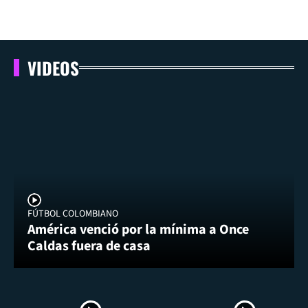
VIDEOS
FÚTBOL COLOMBIANO
América venció por la mínima a Once
Caldas fuera de casa