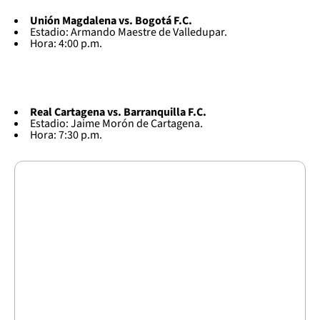
Unión Magdalena vs. Bogotá F.C.
Estadio: Armando Maestre de Valledupar.
Hora: 4:00 p.m.
Real Cartagena vs. Barranquilla F.C.
Estadio: Jaime Morón de Cartagena.
Hora: 7:30 p.m.