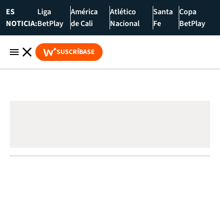
ES
Liga
América
Atlético
Santa
Copa
NOTICIA:
BetPlay
de Cali
Nacional
Fe
BetPlay
SUSCRÍBASE