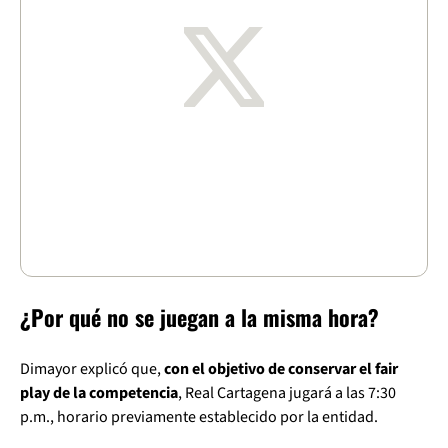
¿Por qué no se juegan a la misma hora?
Dimayor explicó que,
con el objetivo de conservar el fair
play de la competencia
, Real Cartagena jugará a las 7:30
p.m., horario previamente establecido por la entidad.