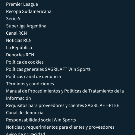
Premier League
Recopa Sudamericana
Serie A
Súperliga Argentina
Canal RCN
Noticias RCN
La República
Deportes RCN
Política de cookies
Políticas generales SAGRILAFT Win Sports
Políticas canal de denuncia
Términos y condiciones
Manual de Procedimientos y Políticas de Tratamiento de la
Información
Requisitos para proveedores y clientes SAGRILAFT-PTEE
Canal de denuncia
Responsabilidad social Win Sports
Noticias y requerimientos para clientes y proveedores
Aviso de privacidad