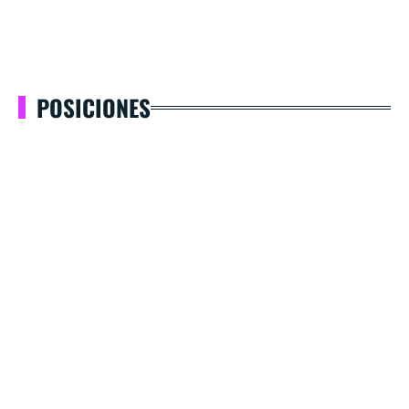
POSICIONES