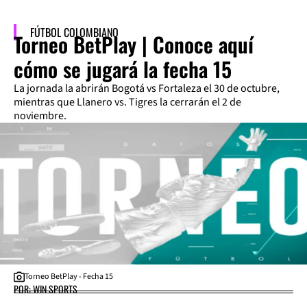
FÚTBOL COLOMBIANO
Torneo BetPlay | Conoce aquí
cómo se jugará la fecha 15
La jornada la abrirán Bogotá vs Fortaleza el 30 de octubre,
mientras que Llanero vs. Tigres la cerrarán el 2 de
noviembre.
Torneo BetPlay - Fecha 15
POR: WIN SPORTS