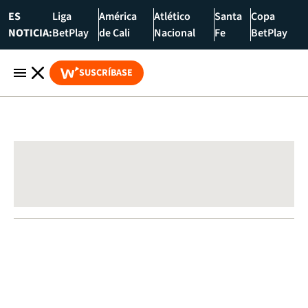
ES
Liga
América
Atlético
Santa
Copa
NOTICIA:
BetPlay
de Cali
Nacional
Fe
BetPlay
SUSCRÍBASE