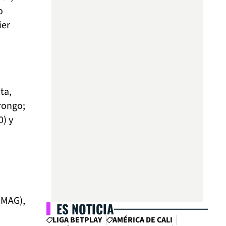
o
ier
ta,
rongo;
) y
(MAG),
ES NOTICIA
LIGA BETPLAY
AMÉRICA DE CALI