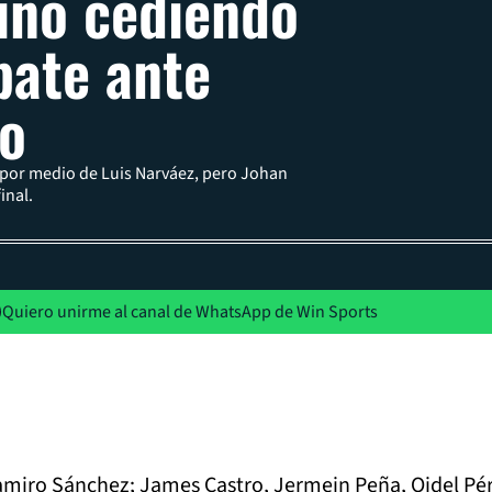
inó cediendo
ate ante
co
ó por medio de Luis Narváez, pero Johan
inal.
Quiero unirme al canal de WhatsApp de Win Sports
amiro Sánchez; James Castro, Jermein Peña, Oidel Pé