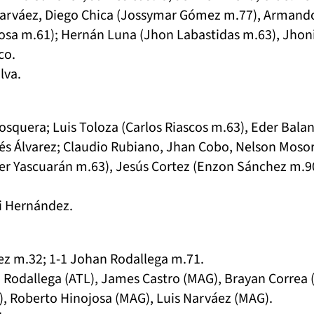
Narváez, Diego Chica (Jossymar Gómez m.77), Armand
osa m.61); Hernán Luna (Jhon Labastidas m.63), Jhon
co.
ilva.
osquera; Luis Toloza (Carlos Riascos m.63), Eder Balan
és Álvarez; Claudio Rubiano, Jhan Cobo, Nelson Moso
er Yascuarán m.63), Jesús Cortez (Enzon Sánchez m.90
i Hernández.
áez m.32; 1-1 Johan Rodallega m.71.
 Rodallega (ATL), James Castro (MAG), Brayan Correa 
), Roberto Hinojosa (MAG), Luis Narváez (MAG).