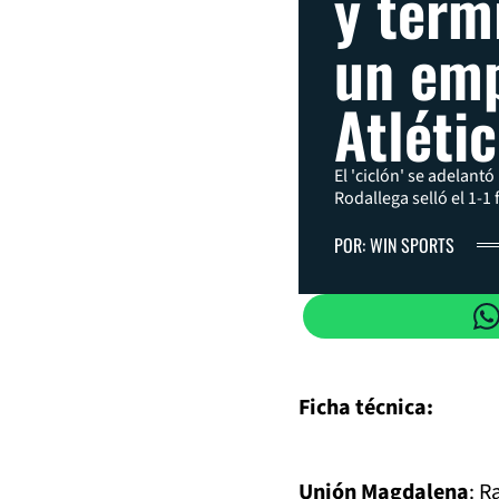
y term
un emp
Atléti
El 'ciclón' se adelant
Rodallega selló el 1-1 f
POR: WIN SPORTS
Ficha técnica:
Unión Magdalena
: R