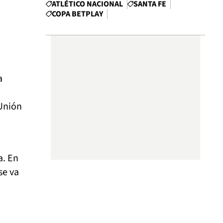
ATLÉTICO NACIONAL
SANTA FE
COPA BETPLAY
a
 Unión
a. En
se va