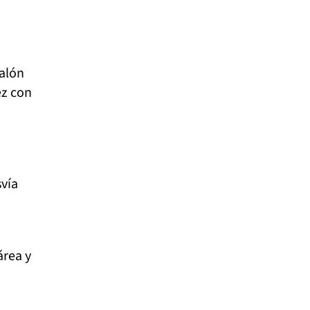
alón
ez con
vía
área y