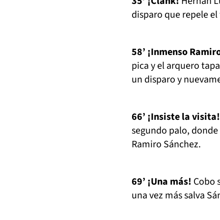
35’ ¡Clank!
Hernán Lu
disparo que repele el
58’ ¡Inmenso Ramir
pica y el arquero tapa
un disparo y nuevamen
66’ ¡Insiste la visita!
segundo palo, donde 
Ramiro Sánchez.
69’ ¡Una más!
Cobo s
una vez más salva Sá