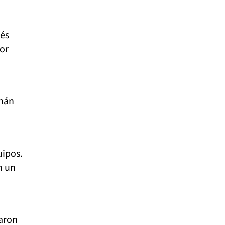
rés
or
rnán
uipos.
n un
raron