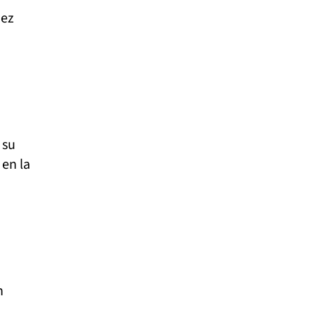
hez
 su
 en la
n