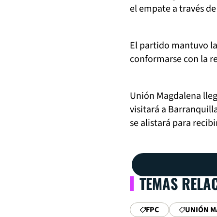
el empate a través d
El partido mantuvo la
conformarse con la re
Unión Magdalena llegó 
visitará a Barranquill
se alistará para recib
TEMAS RELA
FPC
UNIÓN M