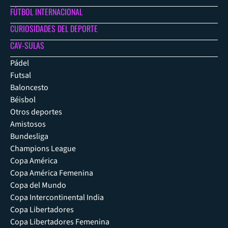
FÚTBOL INTERNACIONAL
CURIOSIDADES DEL DEPORTE
CAV-SULAS
Pádel
Futsal
Baloncesto
Béisbol
Otros deportes
Amistosos
Bundesliga
Champions League
Copa América
Copa América Femenina
Copa del Mundo
Copa Intercontinental India
Copa Libertadores
Copa Libertadores Femenina