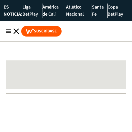
ES
Liga
América
Atlético
Santa
Copa
NOTICIA:
BetPlay
de Cali
Nacional
Fe
BetPlay
SUSCRÍBASE